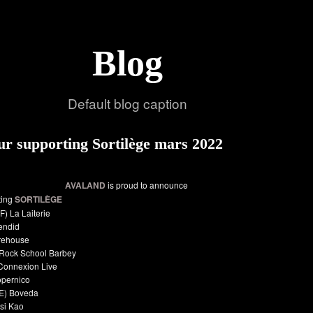
Blog
Default blog caption
ur supporting Sortilège mars 2022
AVALAND
is proud to announce
ting
SORTILÈGE
 La Laiterie
lendid
rehouse
Rock School Barbey
Connexion Live
opernico
E) Boveda
si Kao