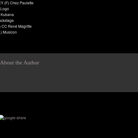
 (F) Chez Paulette
 Logo
) Kubana
ackstage
 CC René Magritte
) Musicon
About the Author