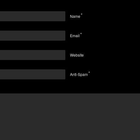
*
Name
*
Email
Website
*
Anti-Spam