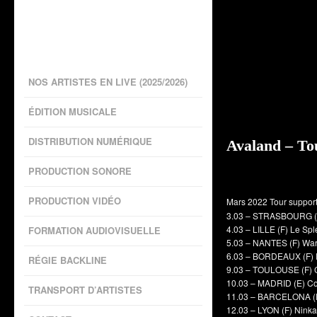
NOS ARTISTES EN LIVE (2025/2026)
ÉDITION MUSICALE
DISTRIBUTION NUMÉRIQUE
Avaland – To
PRODUCTION SONORE
PRODUCTION VIDÉO
Mars 2022 Tour suppor
3.03 – STRASBOURG (F)
4.03 – LILLE (F) Le Sp
FORMATION AUDIOVISUELLE
5.03 – NANTES (F) Wa
6.03 – BORDEAUX (F) 
RÉGIE BACKLINE
9.03 – TOULOUSE (F) 
10.03 – MADRID (E) C
TRANSPORT D’ARTISTES
11.03 – BARCELONA (
12.03 – LYON (F) Ninka