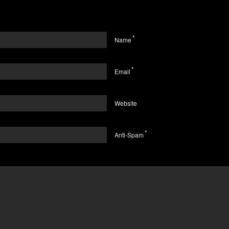
*
Name
*
Email
Website
*
Anti-Spam